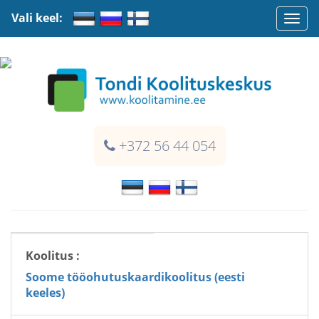
Vali keel:
Togg
navi
+372 56 44 054
Koolitus :
Soome tööohutuskaardikoolitus (eesti
keeles)