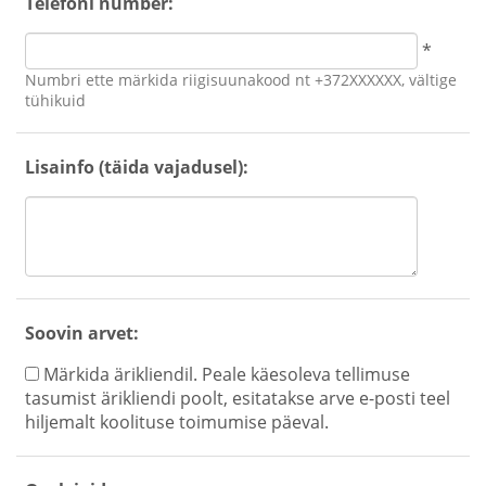
Telefoni number:
*
Numbri ette märkida riigisuunakood nt +372XXXXXX, vältige
tühikuid
Lisainfo (täida vajadusel):
Soovin arvet:
Märkida ärikliendil. Peale käesoleva tellimuse
tasumist ärikliendi poolt, esitatakse arve e-posti teel
hiljemalt koolituse toimumise päeval.