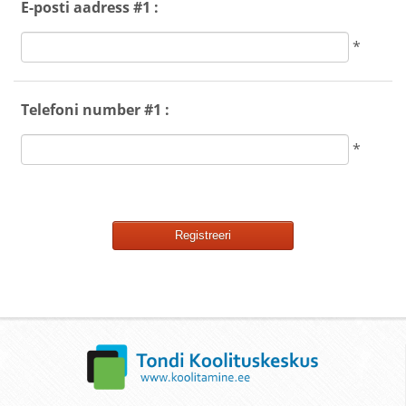
E-posti aadress #1 :
*
Telefoni number #1 :
*