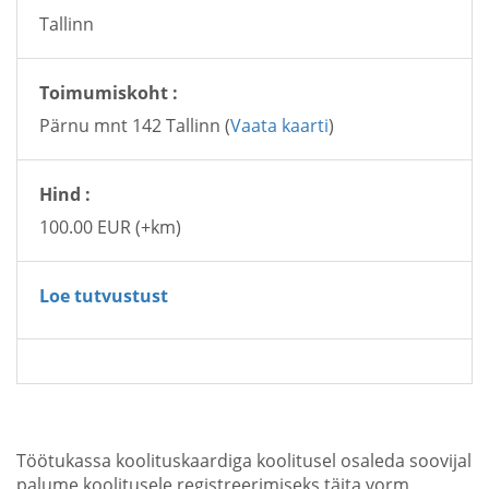
Tallinn
Toimumiskoht :
Pärnu mnt 142 Tallinn (
Vaata kaarti
)
Hind :
100.00 EUR (+km)
Loe tutvustust
Töötukassa koolituskaardiga koolitusel osaleda soovijal
palume koolitusele registreerimiseks täita vorm