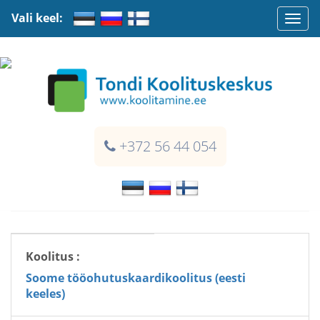
Vali keel:
Togg
navi
+372 56 44 054
Koolitus :
Soome tööohutuskaardikoolitus (eesti
keeles)