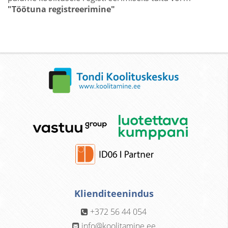
"Töötuna registreerimine"
Klienditeenindus
+372 56 44 054
info@koolitamine.ee