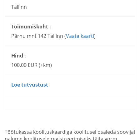
Tallinn
Toimumiskoht :
Pärnu mnt 142 Tallinn (
Vaata kaarti
)
Hind :
100.00 EUR (+km)
Loe tutvustust
Töötukassa koolituskaardiga koolitusel osaleda soovijal
palume koolitusele registreerimiseks täita vorm