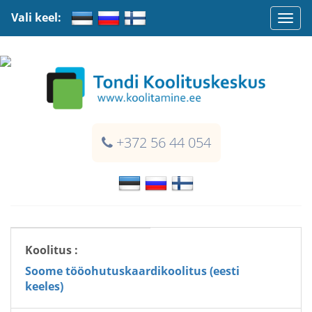
Vali keel:
Togg
navi
+372 56 44 054
Koolitus :
Soome tööohutuskaardikoolitus (eesti
keeles)