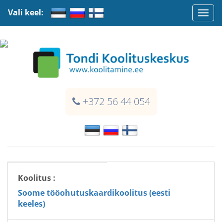
Vali keel:
Togg
navi
+372 56 44 054
Koolitus :
Soome tööohutuskaardikoolitus (eesti
keeles)