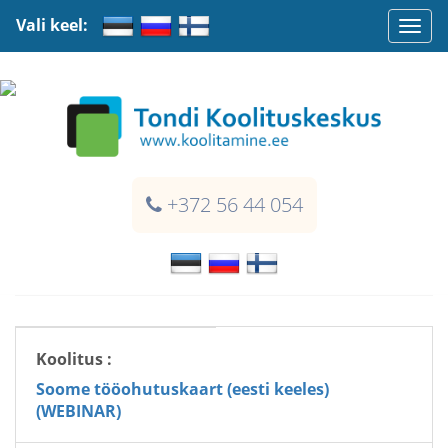
Vali keel:
Togg
navi
+372 56 44 054
Koolitus :
Soome tööohutuskaart (eesti keeles)
(WEBINAR)