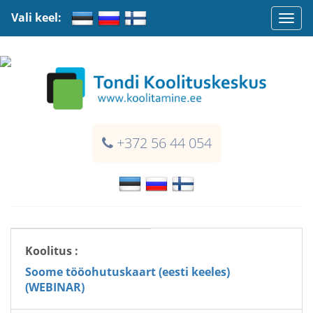
Vali keel:
Togg
navi
+372 56 44 054
Koolitus :
Soome tööohutuskaart (eesti keeles)
(WEBINAR)