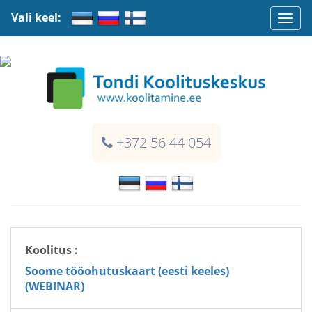
Vali keel:
Togg
navi
+372 56 44 054
Koolitus :
Soome tööohutuskaart (eesti keeles)
(WEBINAR)