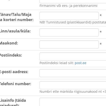
Firmanimi või ees- ja perekonnanimi
Tänav/Talu/Maja
*
ja korteri number:
NB! Tunnistused (plastikkaardid) postitat
Linn/asula/küla:
*
Maakond:
*
Postiindeks:
Postiindeksi leiad siit:
post.ee
E-posti aadress:
Telefoni number:
Numbri ette märkida riigisuunakood nt +3
Lisainfo (täida
vajadusel):