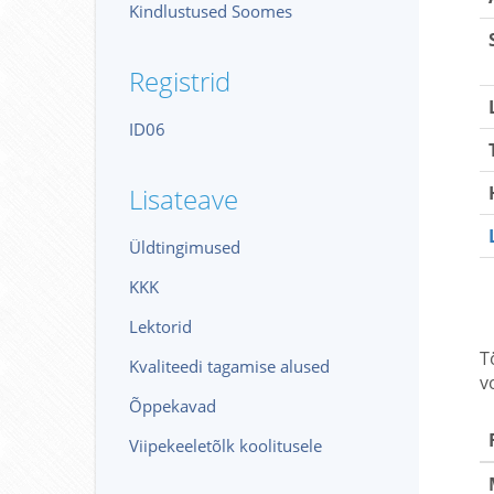
Kindlustused Soomes
Registrid
ID06
Lisateave
Üldtingimused
KKK
Lektorid
T
Kvaliteedi tagamise alused
v
Õppekavad
Viipekeeletõlk koolitusele