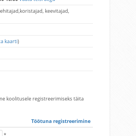
hitajad,koristajad, keevitajad,
a kaarti
)
e koolitusele registreerimiseks täita
Töötuna registreerimine
*