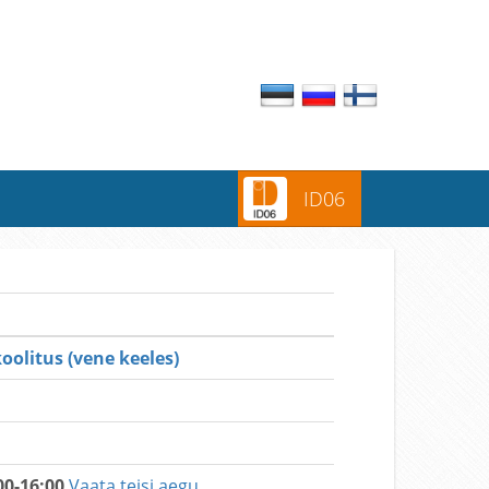
ID06
olitus (vene keeles)
00-16:00
Vaata teisi aegu