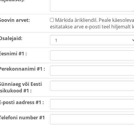
Soovin arvet:
Märkida ärikliendil. Peale käesoleva
esitatakse arve e-posti teel hiljemalt
Osalejaid:
Eesnimi #1 :
Perekonnanimi #1 :
Sünniaeg või Eesti
isikukood #1 :
E-posti aadress #1 :
Telefoni number #1