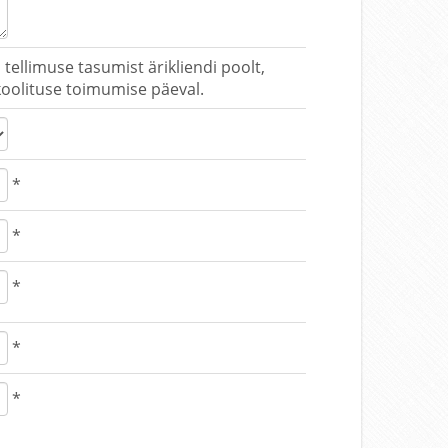
 tellimuse tasumist ärikliendi poolt,
 koolituse toimumise päeval.
*
*
*
*
*