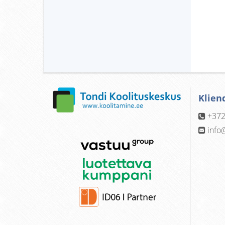
Klien
+372
info