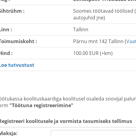
Sihtrühm :
Soomes töötavad töölised (e
autojuhid jne)
Linn :
Tallinn
Toimumiskoht :
Pärnu mnt 142 Tallinn (
Vaat
Hind :
100.00 EUR (+km)
Loe tutvustust
öötukassa koolituskaardiga koolitusel osaleda soovijal palum
orm
"Töötuna registreerimine"
Registreeri koolitusele ja vormista tasumiseks tellimus
Maksja: