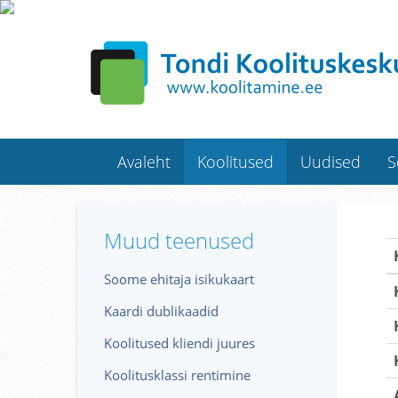
Avaleht
Koolitused
Uudised
S
Muud teenused
Soome ehitaja isikukaart
Kaardi dublikaadid
Koolitused kliendi juures
Koolitusklassi rentimine