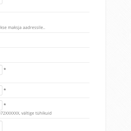
akse maksja aadressile..
*
*
*
72XXXXXX, vältige tühikuid