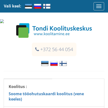
Vali keel:
Togg
navi
+372 56 44 054
Koolitus :
Soome tööohutuskaardi koolitus (vene
keeles)