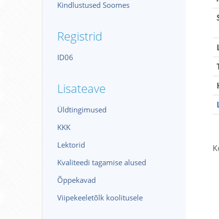
Kindlustused Soomes
Registrid
ID06
Lisateave
Üldtingimused
KKK
Lektorid
K
Kvaliteedi tagamise alused
Õppekavad
Viipekeeletõlk koolitusele