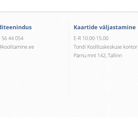
diteenindus
Kaartide väljastamine
 56 44 054
E-R 10.00-15.00
@koolitamine.ee
Tondi Koolituskeskuse kontor
Pärnu mnt 142, Tallinn