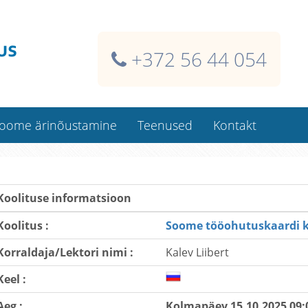
+372 56 44 054
oome ärinõustamine
Teenused
Kontakt
Soome ehitaja isikukaart
Kaardi dublikaadid
Koolituse informatsioon
Koolitused kliendi juures
Koolitus :
Soome tööohutuskaardi ko
Koolitusklassi rentimine
Korraldaja/Lektori nimi :
Kalev Liibert
Kindlustused Soomes
Raamatupidamisteenused
Keel :
Aeg :
Kolmapäev 15.10.2025 09: