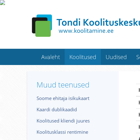
Avaleht
Koolitused
Uudised
S
Muud teenused
Soome ehitaja isikukaart
Kaardi dublikaadid
Koolitused kliendi juures
Koolitusklassi rentimine