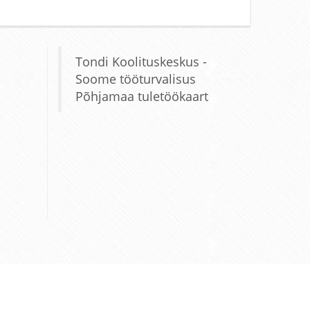
Tondi Koolituskeskus -
Soome tööturvalisus
Põhjamaa tuletöökaart