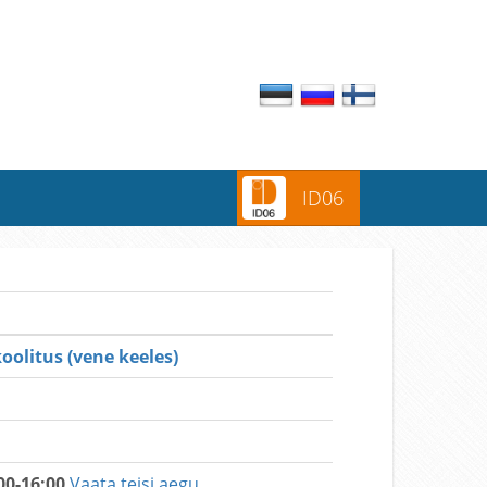
ID06
olitus (vene keeles)
00-16:00
Vaata teisi aegu