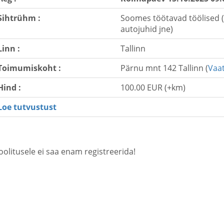
Sihtrühm :
Soomes töötavad töölised (e
autojuhid jne)
Linn :
Tallinn
Toimumiskoht :
Pärnu mnt 142 Tallinn (
Vaat
Hind :
100.00 EUR (+km)
Loe tutvustust
oolitusele ei saa enam registreerida!