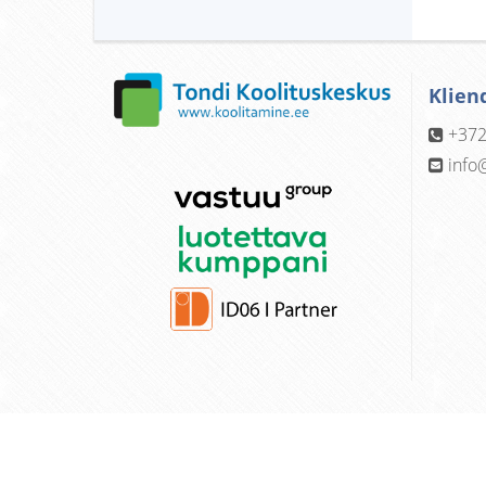
Klien
+372
info