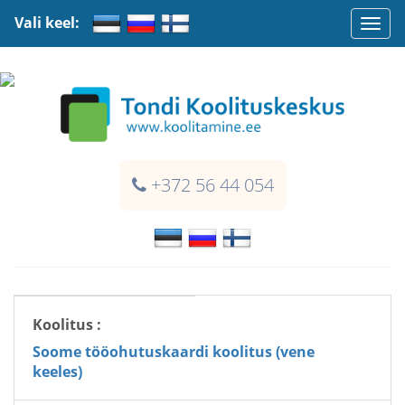
Vali keel:
Togg
navi
+372 56 44 054
Koolitus :
Soome tööohutuskaardi koolitus (vene
keeles)