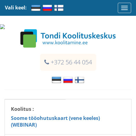
Vali keel:
Togg
navi
+372 56 44 054
Koolitus :
Soome tööohutuskaart (vene keeles)
(WEBINAR)