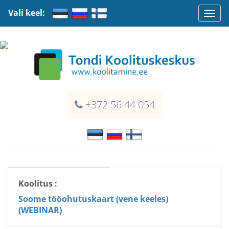
Vali keel:
Togg
navi
+372 56 44 054
Koolitus :
Soome tööohutuskaart (vene keeles)
(WEBINAR)