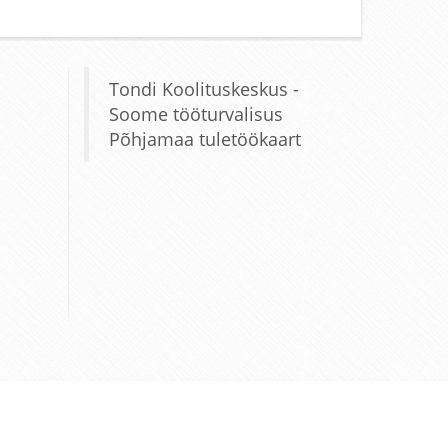
Tondi Koolituskeskus -
Soome tööturvalisus
Põhjamaa tuletöökaart