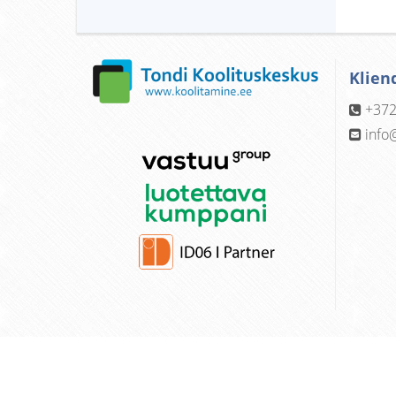
Klien
+372
info