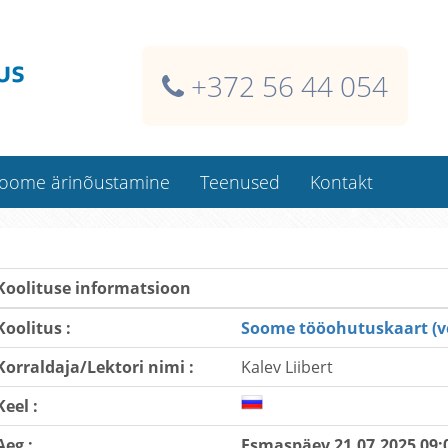
+372 56 44 054
oome ärinõustamine
Teenused
Kontakt
Soome ehitaja isikukaart
Kaardi dublikaadid
Koolituse informatsioon
Koolitused kliendi juures
Koolitus :
Soome tööohutuskaart (v
Koolitusklassi rentimine
Korraldaja/Lektori nimi :
Kalev Liibert
Kindlustused Soomes
Raamatupidamisteenused
Keel :
Aeg :
Esmaspäev 21.07.2025 09: