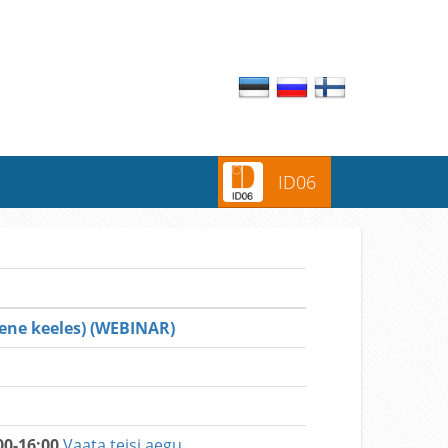
ID06
ene keeles) (WEBINAR)
00-16:00
Vaata teisi aegu