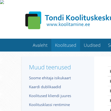
Avaleht
Koolitused
Uudised
S
Muud teenused
Soome ehitaja isikukaart
Kaardi dublikaadid
Koolitused kliendi juures
Koolitusklassi rentimine