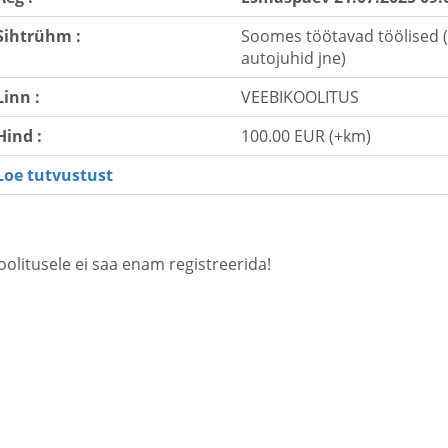
Sihtrühm :
Soomes töötavad töölised (e
autojuhid jne)
Linn :
VEEBIKOOLITUS
Hind :
100.00 EUR (+km)
Loe tutvustust
oolitusele ei saa enam registreerida!