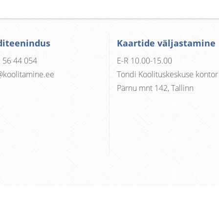
diteenindus
Kaartide väljastamine
 56 44 054
E-R 10.00-15.00
@koolitamine.ee
Tondi Koolituskeskuse kontor
Pärnu mnt 142, Tallinn