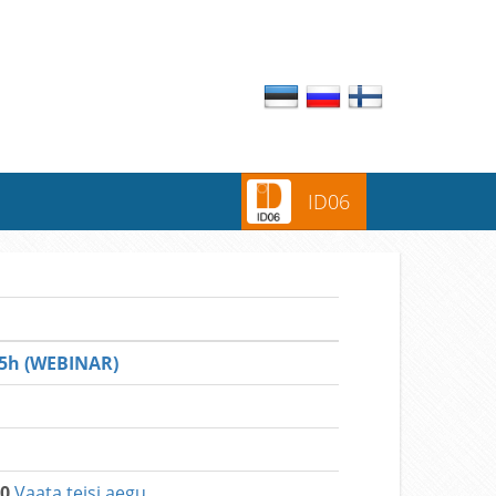
ID06
5h (WEBINAR)
00
Vaata teisi aegu