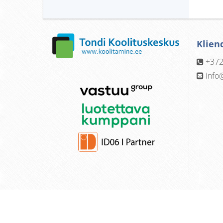
Klien
+372
info