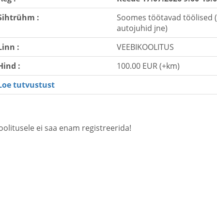
Sihtrühm :
Soomes töötavad töölised (e
autojuhid jne)
Linn :
VEEBIKOOLITUS
Hind :
100.00 EUR (+km)
Loe tutvustust
oolitusele ei saa enam registreerida!