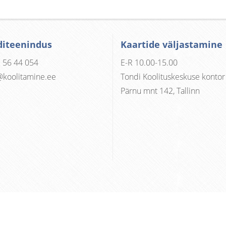
diteenindus
Kaartide väljastamine
 56 44 054
E-R 10.00-15.00
@koolitamine.ee
Tondi Koolituskeskuse kontor
Pärnu mnt 142, Tallinn