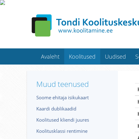
Avaleht
Koolitused
Uudised
S
Muud teenused
Soome ehitaja isikukaart
Kaardi dublikaadid
Koolitused kliendi juures
Koolitusklassi rentimine