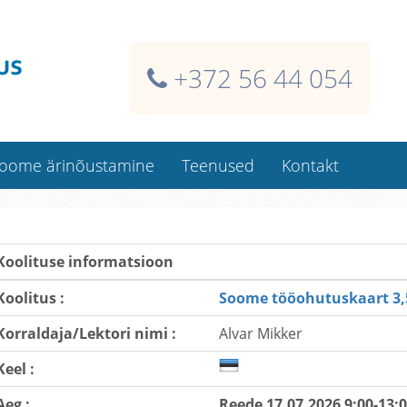
+372 56 44 054
oome ärinõustamine
Teenused
Kontakt
Soome ehitaja isikukaart
Kaardi dublikaadid
Koolituse informatsioon
Koolitused kliendi juures
Koolitus :
Soome tööohutuskaart 3,
Koolitusklassi rentimine
Korraldaja/Lektori nimi :
Alvar Mikker
Kindlustused Soomes
Raamatupidamisteenused
Keel :
Aeg :
Reede 17.07.2026 9:00-13: