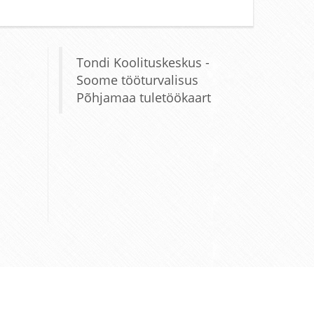
Tondi Koolituskeskus -
Soome tööturvalisus
Põhjamaa tuletöökaart