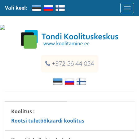
Vali keel:
Togg
navi
+372 56 44 054
Koolitus :
Rootsi tuletöökaardi koolitus