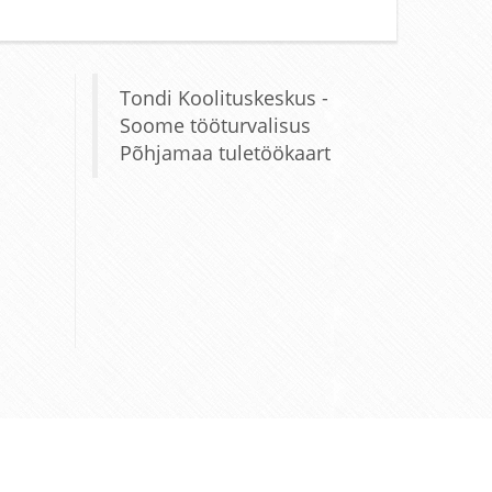
Tondi Koolituskeskus -
Soome tööturvalisus
Põhjamaa tuletöökaart