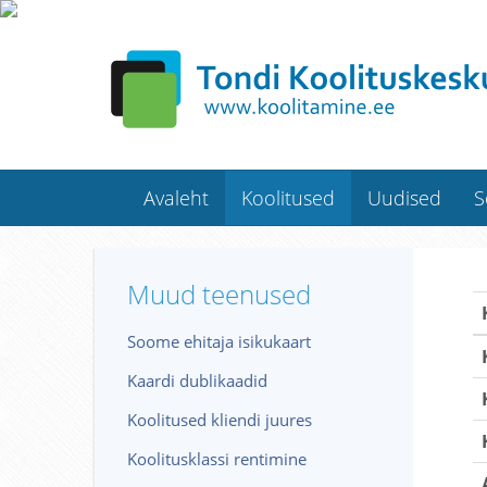
Avaleht
Koolitused
Uudised
S
Muud teenused
Soome ehitaja isikukaart
Kaardi dublikaadid
Koolitused kliendi juures
Koolitusklassi rentimine