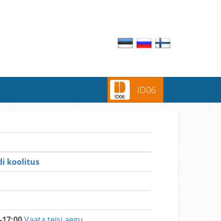
ID06
i koolitus
-17:00
Vaata teisi aegu