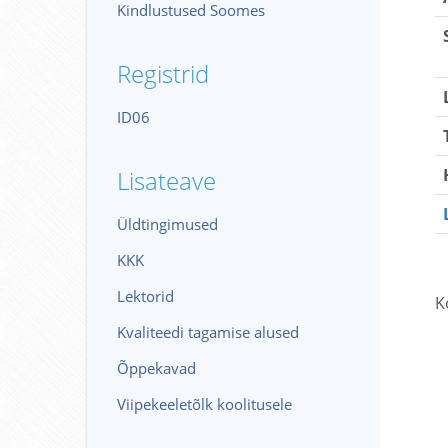
Kindlustused Soomes
Registrid
ID06
Lisateave
Üldtingimused
KKK
Lektorid
K
Kvaliteedi tagamise alused
Õppekavad
Viipekeeletõlk koolitusele