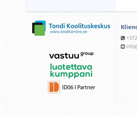
Klien
+372
info