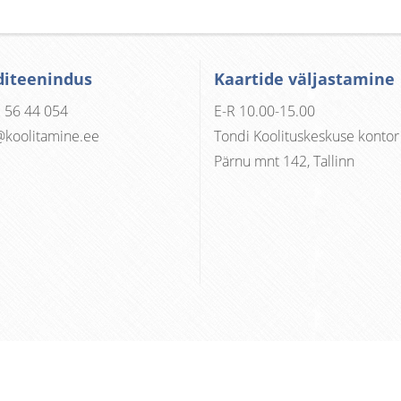
diteenindus
Kaartide väljastamine
 56 44 054
E-R 10.00-15.00
@koolitamine.ee
Tondi Koolituskeskuse kontor
Pärnu mnt 142, Tallinn