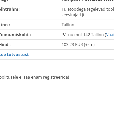
Sihtrühm :
Tuletöödega tegelevad tööli
keevitajad jt
Linn :
Tallinn
Toimumiskoht :
Pärnu mnt 142 Tallinn (
Vaat
Hind :
103.23 EUR (+km)
Loe tutvustust
oolitusele ei saa enam registreerida!