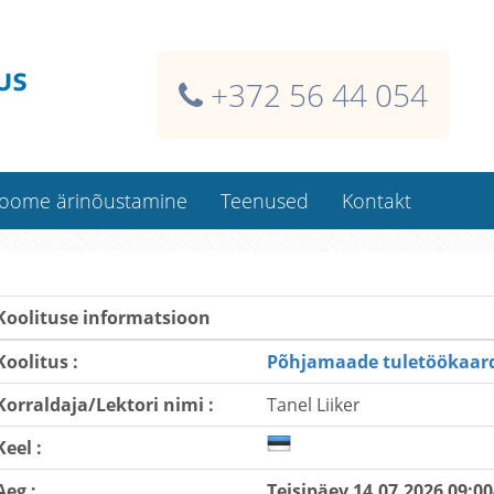
+372 56 44 054
oome ärinõustamine
Teenused
Kontakt
Soome ehitaja isikukaart
Kaardi dublikaadid
Koolituse informatsioon
Koolitused kliendi juures
Koolitus :
Põhjamaade tuletöökaard
Koolitusklassi rentimine
Korraldaja/Lektori nimi :
Tanel Liiker
Kindlustused Soomes
Raamatupidamisteenused
Keel :
Aeg :
Teisipäev 14.07.2026 09:00