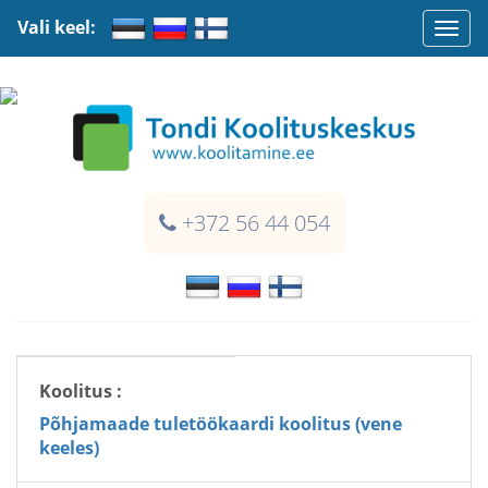
Vali keel:
Togg
navi
+372 56 44 054
Koolitus :
Põhjamaade tuletöökaardi koolitus (vene
keeles)