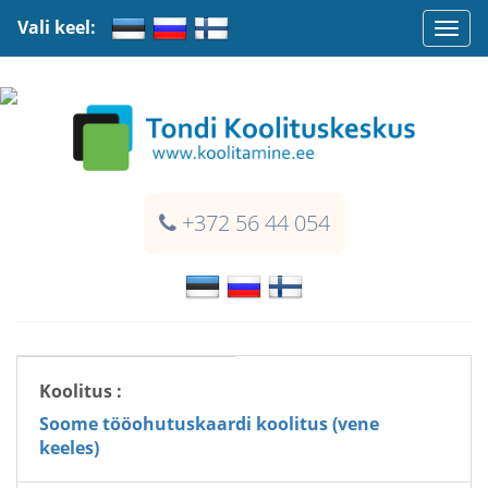
Vali keel:
Togg
navi
+372 56 44 054
Koolitus :
Soome tööohutuskaardi koolitus (vene
keeles)