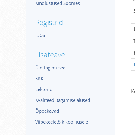
Kindlustused Soomes
Registrid
ID06
Lisateave
Üldtingimused
KKK
Lektorid
K
Kvaliteedi tagamise alused
Õppekavad
Viipekeeletõlk koolitusele