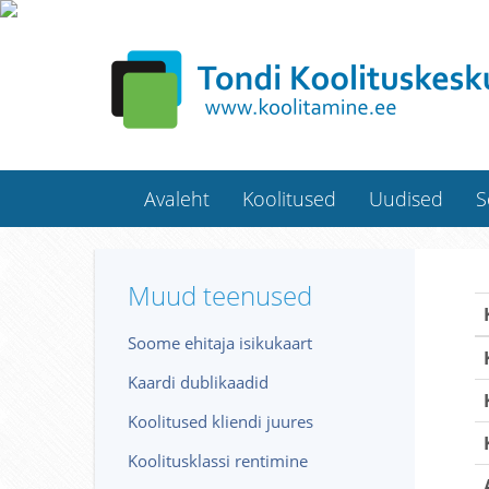
Avaleht
Koolitused
Uudised
S
Muud teenused
Soome ehitaja isikukaart
Kaardi dublikaadid
Koolitused kliendi juures
Koolitusklassi rentimine