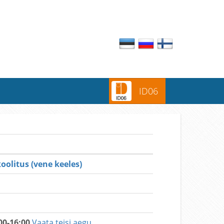
ID06
olitus (vene keeles)
00-16:00
Vaata teisi aegu