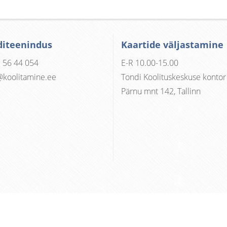
diteenindus
Kaartide väljastamine
 56 44 054
E-R 10.00-15.00
@koolitamine.ee
Tondi Koolituskeskuse kontor
Pärnu mnt 142, Tallinn