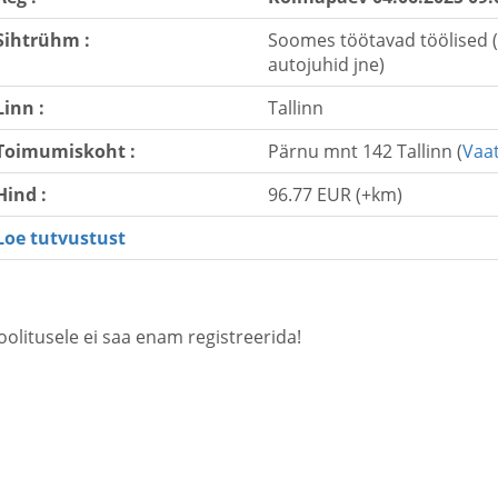
Sihtrühm :
Soomes töötavad töölised (e
autojuhid jne)
Linn :
Tallinn
Toimumiskoht :
Pärnu mnt 142 Tallinn (
Vaat
Hind :
96.77 EUR (+km)
Loe tutvustust
oolitusele ei saa enam registreerida!