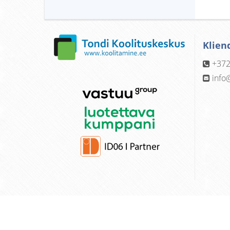
Klien
+372
info