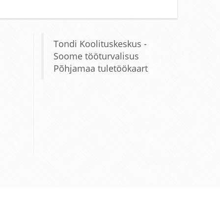
Tondi Koolituskeskus -
Soome tööturvalisus
Põhjamaa tuletöökaart