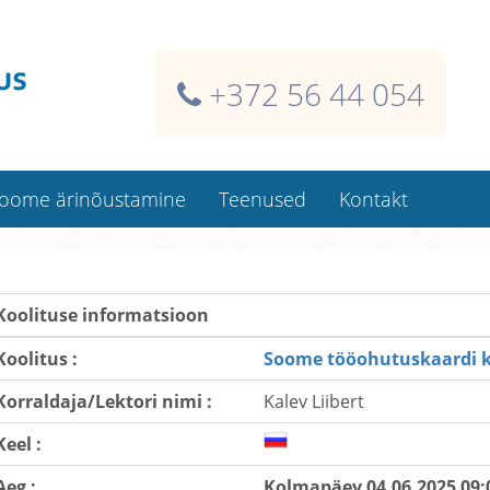
+372 56 44 054
oome ärinõustamine
Teenused
Kontakt
Soome ehitaja isikukaart
Kaardi dublikaadid
Koolituse informatsioon
Koolitused kliendi juures
Koolitus :
Soome tööohutuskaardi ko
Koolitusklassi rentimine
Korraldaja/Lektori nimi :
Kalev Liibert
Kindlustused Soomes
Raamatupidamisteenused
Keel :
Aeg :
Kolmapäev 04.06.2025 09: